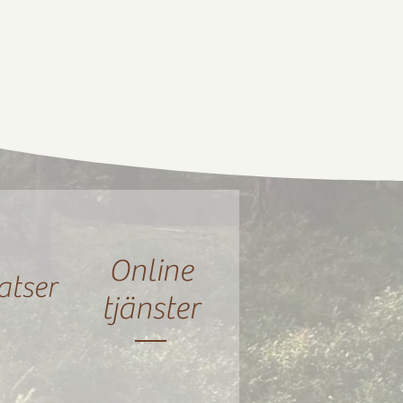
Online
atser
tjänster