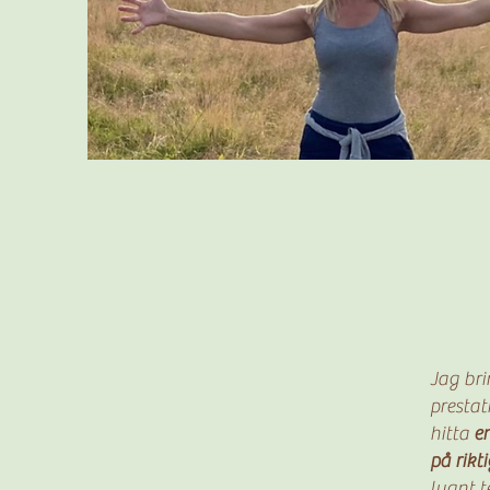
Jag bri
prestat
hitta
en
på rikti
lugnt 