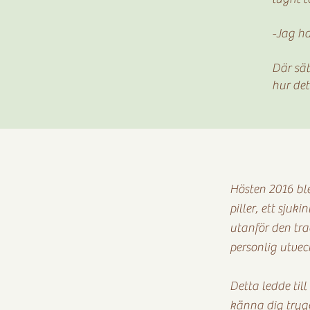
-Jag ha
Där sät
hur det
Hösten 2016 ble
piller, ett sju
utanför den tr
personlig utvec
Detta ledde til
känna dig trygg