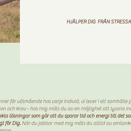
HJÄLPER DIG FRÅN STRESS
nner för välmående hos varje individ, vi lever i ett samhälle 
ion och krav - hos mig möts du av en möjlighet att lyssna inå
kla lösningar som gör att du sparar tid och energi till det so
gt för Dig.
När du jobbar med mig möts du alltid av omtanke
tempo.