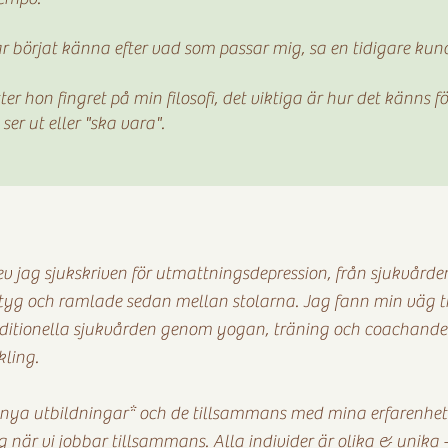
r börjat känna efter vad som passar mig, sa en tidigare kun
ter hon fingret på min filosofi, det viktiga är hur det känns fö
 ser ut eller "ska vara".
v jag sjukskriven för utmattningsdepression, från sjukvården
kintyg och ramlade sedan mellan stolarna. Jag fann min väg ti
aditionella sjukvården genom yogan, träning och coachande
kling.
l nya utbildningar* och de tillsammans med mina erfarenhet
 när vi jobbar tillsammans. Alla individer är olika & unika 