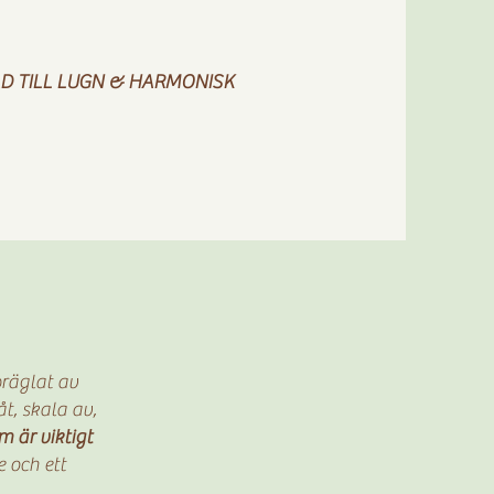
AD TILL LUGN & HARMONISK
präglat av
t, skala av,
m är viktigt
 och ett