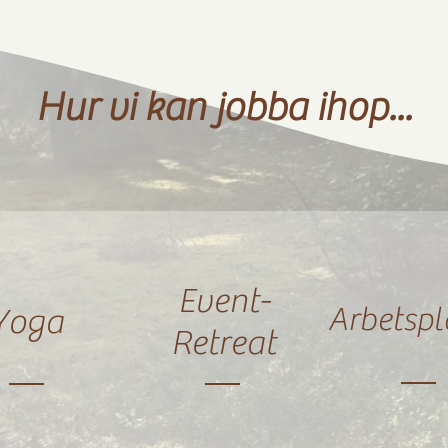
Hur vi kan jobba ihop...
Event-
Arbetspl
Yoga
Retreat