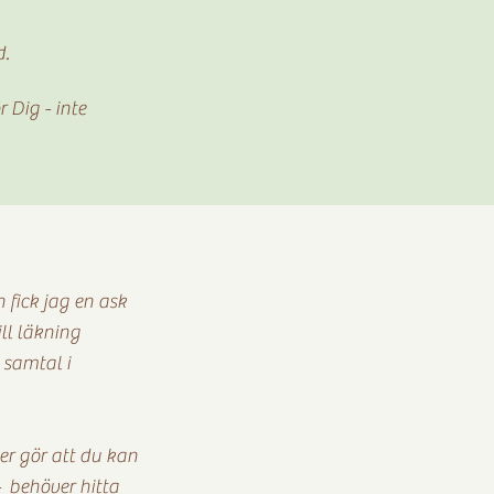
d.
r Dig - inte
 fick jag en ask
ll läkning
 samtal i
er gör att du kan
- behöver hitta